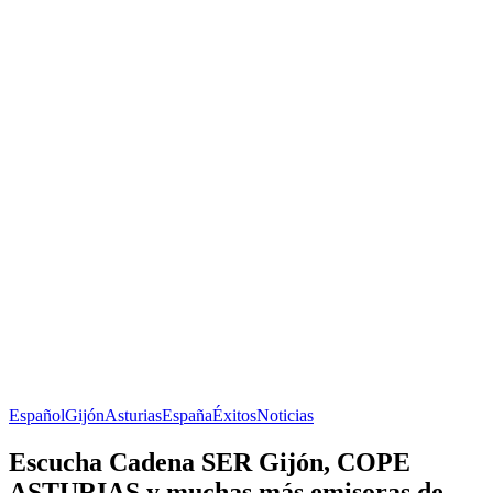
Español
Gijón
Asturias
España
Éxitos
Noticias
Escucha Cadena SER Gijón, COPE
ASTURIAS y muchas más emisoras de