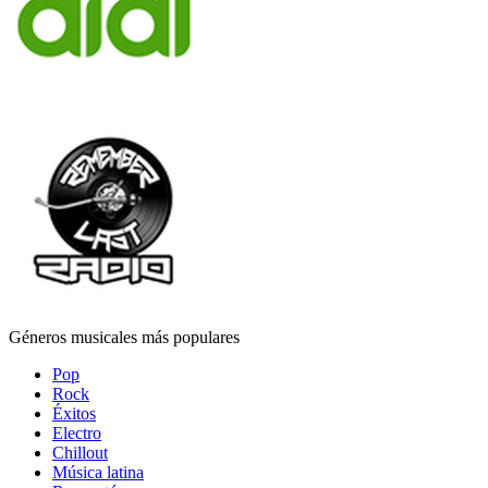
Géneros musicales más populares
Pop
Rock
Éxitos
Electro
Chillout
Música latina