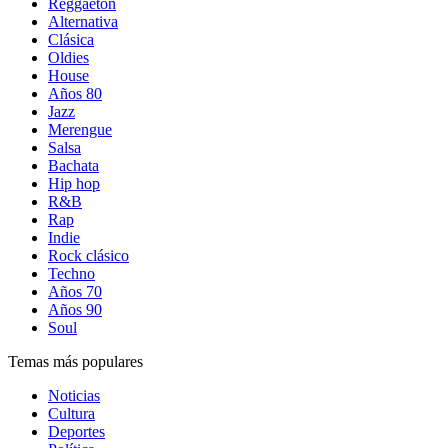
Reggaetón
Alternativa
Clásica
Oldies
House
Años 80
Jazz
Merengue
Salsa
Bachata
Hip hop
R&B
Rap
Indie
Rock clásico
Techno
Años 70
Años 90
Soul
Temas más populares
Noticias
Cultura
Deportes