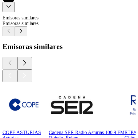
Emisoras similares
Emisoras similares
Emisoras similares
COPE ASTURIAS
Cadena SER Radio Asturias 100.9 FM
RTPA R
Asturias
Oviedo, Éxitos
Gijón,