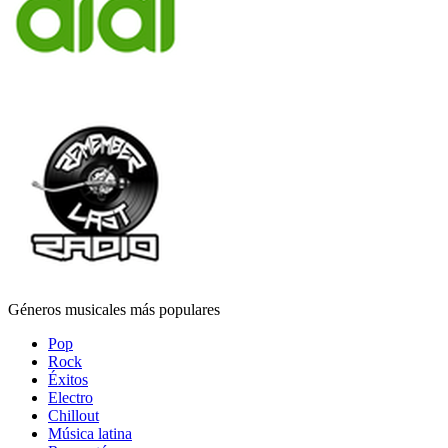
Géneros musicales más populares
Pop
Rock
Éxitos
Electro
Chillout
Música latina