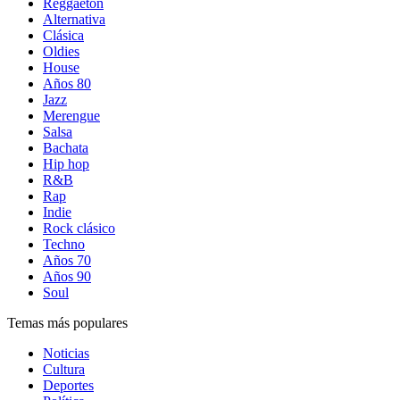
Reggaetón
Alternativa
Clásica
Oldies
House
Años 80
Jazz
Merengue
Salsa
Bachata
Hip hop
R&B
Rap
Indie
Rock clásico
Techno
Años 70
Años 90
Soul
Temas más populares
Noticias
Cultura
Deportes