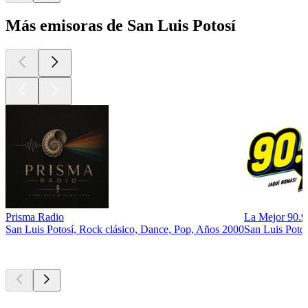
Más emisoras de San Luis Potosí
Prisma Radio
La Mejor 90.9
San Luis Potosí, Rock clásico, Dance, Pop, Años 2000
San Luis Potos
Los mejores
podcasts
Los mejores
podcasts