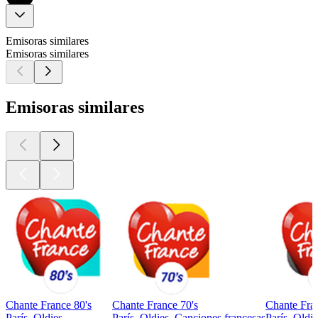
Emisoras similares
Emisoras similares
Emisoras similares
Chante France 80's
Chante France 70's
Chante Fran
París, Oldies
París, Oldies, Canciones francesas
París, Oldie