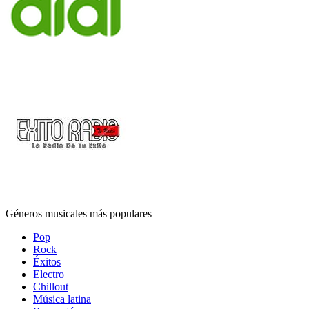
Géneros musicales más populares
Pop
Rock
Éxitos
Electro
Chillout
Música latina