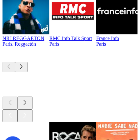
NRJ REGGAETON
RMC Info Talk Sport
France Info
París, Reggaetón
París
París
Los mejores
podcasts
Los mejores
podcasts
Los mejores
podcasts