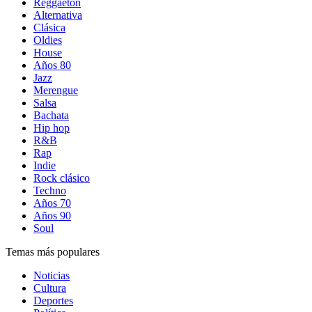
Reggaetón
Alternativa
Clásica
Oldies
House
Años 80
Jazz
Merengue
Salsa
Bachata
Hip hop
R&B
Rap
Indie
Rock clásico
Techno
Años 70
Años 90
Soul
Temas más populares
Noticias
Cultura
Deportes