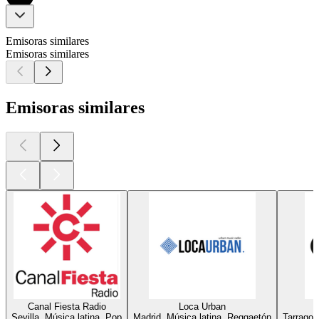
Emisoras similares
Emisoras similares
Emisoras similares
Canal Fiesta Radio
Loca Urban
Sevilla, Música latina, Pop
Madrid, Música latina, Reggaetón
Tarragon