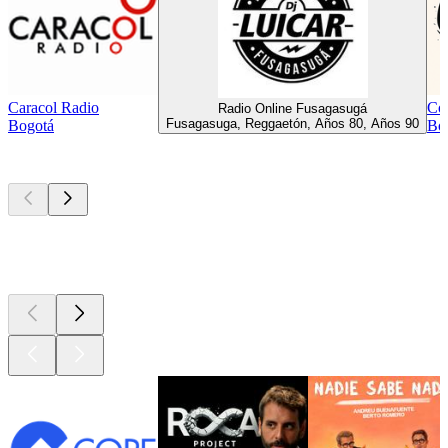
Caracol Radio
Co
Radio Online Fusagasugá
Fusagasuga, Reggaetón, Años 80, Años 90
Bogotá
Bog
Los mejores
podcasts
Los mejores
podcasts
Los mejores
podcasts