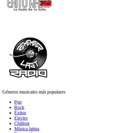
Géneros musicales más populares
Pop
Rock
Éxitos
Electro
Chillout
Música latina