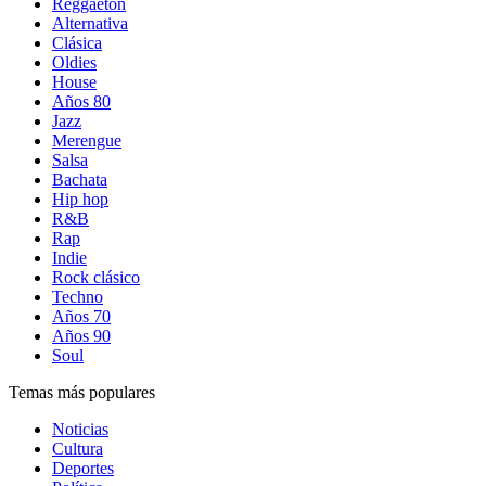
Reggaetón
Alternativa
Clásica
Oldies
House
Años 80
Jazz
Merengue
Salsa
Bachata
Hip hop
R&B
Rap
Indie
Rock clásico
Techno
Años 70
Años 90
Soul
Temas más populares
Noticias
Cultura
Deportes