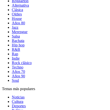
Reggaetón
Alternativa
Clásica
Oldies
House
Años 80
Jazz
Merengue
Salsa
Bachata
Hip hop
R&B
Rap
Indie
Rock clásico
Techno
Años 70
Años 90
Soul
Temas más populares
Noticias
Cultura
Deportes