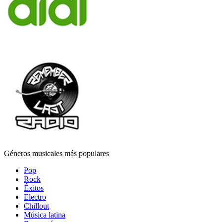
Géneros musicales más populares
Pop
Rock
Éxitos
Electro
Chillout
Música latina