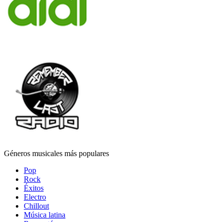
Géneros musicales más populares
Pop
Rock
Éxitos
Electro
Chillout
Música latina