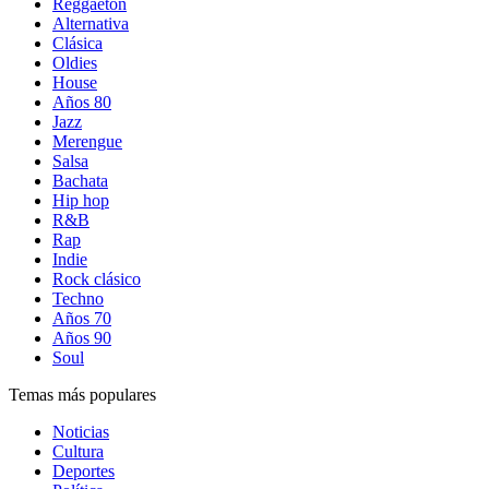
Reggaetón
Alternativa
Clásica
Oldies
House
Años 80
Jazz
Merengue
Salsa
Bachata
Hip hop
R&B
Rap
Indie
Rock clásico
Techno
Años 70
Años 90
Soul
Temas más populares
Noticias
Cultura
Deportes