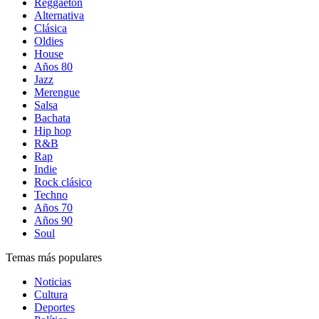
Reggaetón
Alternativa
Clásica
Oldies
House
Años 80
Jazz
Merengue
Salsa
Bachata
Hip hop
R&B
Rap
Indie
Rock clásico
Techno
Años 70
Años 90
Soul
Temas más populares
Noticias
Cultura
Deportes