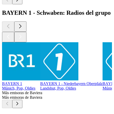
BAYERN 1 - Schwaben: Radios del grupo
BAYERN 1
BAYERN 1 - Niederbayern Oberpfalz
BAYER
Múnich, Pop, Oldies
Landshut, Pop, Oldies
Múnich
Más emisoras de Baviera
Más emisoras de Baviera