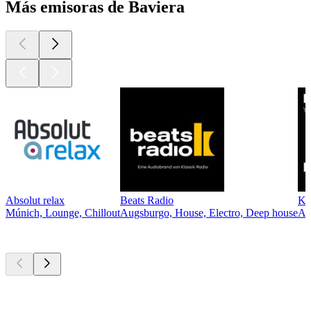
Más emisoras de Baviera
Absolut relax
Beats Radio
Kl
Múnich, Lounge, Chillout
Augsburgo, House, Electro, Deep house
Au
Los mejores
podcasts
Los mejores
podcasts
Los mejores
podcasts