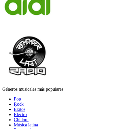
Géneros musicales más populares
Pop
Rock
Éxitos
Electro
Chillout
Música latina