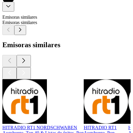
Emisoras similares
Emisoras similares
Emisoras similares
HITRADIO RT1 NORDSCHWABEN
HITRADIO RT1
H
Augsburgo, Top 40 & Listas de éxitos, Pop
Augsburgo, Pop
Au