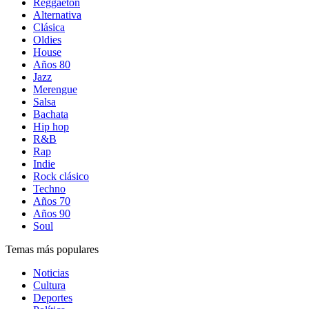
Reggaetón
Alternativa
Clásica
Oldies
House
Años 80
Jazz
Merengue
Salsa
Bachata
Hip hop
R&B
Rap
Indie
Rock clásico
Techno
Años 70
Años 90
Soul
Temas más populares
Noticias
Cultura
Deportes