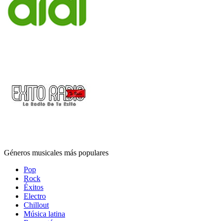
Géneros musicales más populares
Pop
Rock
Éxitos
Electro
Chillout
Música latina