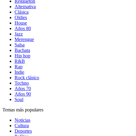
Reggaetón
Alternativa
Clásica
Oldies
House
Años 80
Jazz
Merengue
Salsa
Bachata
Hip hop
R&B
Rap
Indie
Rock clásico
Techno
Años 70
Años 90
Soul
Temas más populares
Noticias
Cultura
Deportes