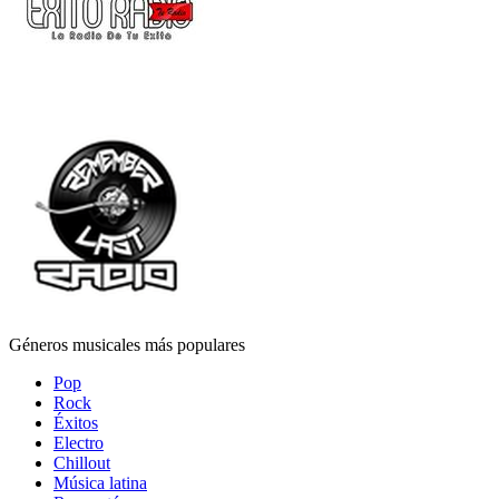
Géneros musicales más populares
Pop
Rock
Éxitos
Electro
Chillout
Música latina