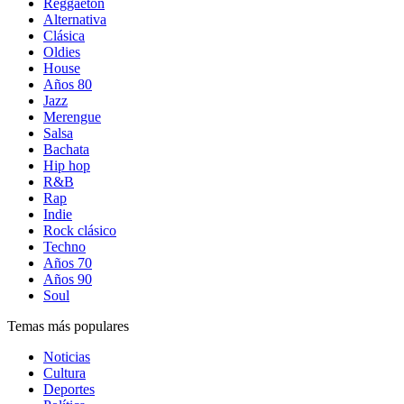
Reggaetón
Alternativa
Clásica
Oldies
House
Años 80
Jazz
Merengue
Salsa
Bachata
Hip hop
R&B
Rap
Indie
Rock clásico
Techno
Años 70
Años 90
Soul
Temas más populares
Noticias
Cultura
Deportes