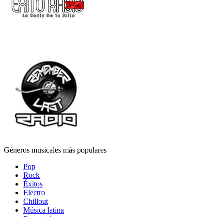
Géneros musicales más populares
Pop
Rock
Éxitos
Electro
Chillout
Música latina