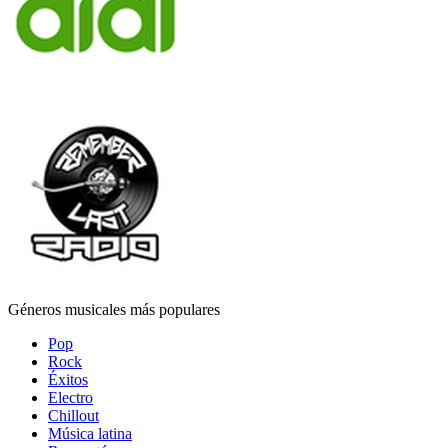
Géneros musicales más populares
Pop
Rock
Éxitos
Electro
Chillout
Música latina