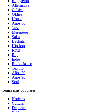
Reggaetón
Alternativa
Clásica
Oldies
House
Años 80
Jazz
Merengue
Salsa
Bachata
Hip hop
R&B
Rap
Indie
Rock clásico
Techno
Años 70
Años 90
Soul
Temas más populares
Noticias
Cultura
Deportes