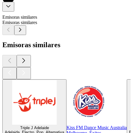
Emisoras similares
Emisoras similares
Emisoras similares
Kiss FM Dance Music Australia
Triple J Adelaide
Adelaida, Electro, Pop, Alternativa
Br
Melbourne, Éxitos