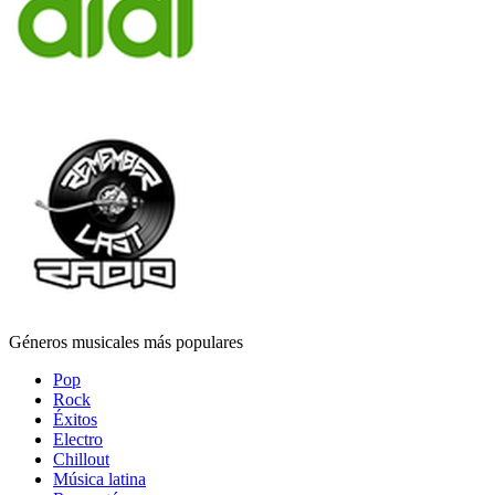
Géneros musicales más populares
Pop
Rock
Éxitos
Electro
Chillout
Música latina