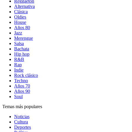
Reggaetón
Alternativa
Clásica
Oldies
House
Años 80
Jazz
Merengue
Salsa
Bachata
Hip hop
R&B
Rap
Indie
Rock clásico
Techno
Años 70
Años 90
Soul
Temas más populares
Noticias
Cultura
Deportes