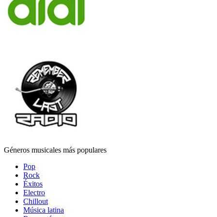
Géneros musicales más populares
Pop
Rock
Éxitos
Electro
Chillout
Música latina