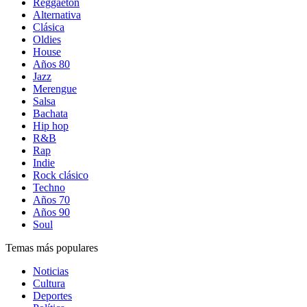
Reggaetón
Alternativa
Clásica
Oldies
House
Años 80
Jazz
Merengue
Salsa
Bachata
Hip hop
R&B
Rap
Indie
Rock clásico
Techno
Años 70
Años 90
Soul
Temas más populares
Noticias
Cultura
Deportes