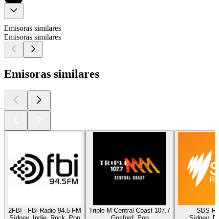
Emisoras similares
Emisoras similares
Emisoras similares
2FBI - FBi Radio 94.5 FM
Triple M Central Coast 107.7
SBS Ra
Sídney, Indie, Rock, Pop
Gosford, Pop
Sídney, D