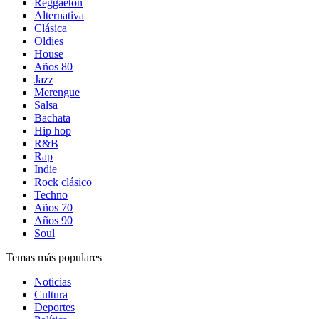
Reggaetón
Alternativa
Clásica
Oldies
House
Años 80
Jazz
Merengue
Salsa
Bachata
Hip hop
R&B
Rap
Indie
Rock clásico
Techno
Años 70
Años 90
Soul
Temas más populares
Noticias
Cultura
Deportes