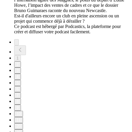
Howe, l’impact des ventes de cadres et ce que le dossier
Bruno Guimaraes raconte du nouveau Newcastle.
Est-il d'ailleurs encore un club en pleine ascension ou un
projet qui commence déjà à dérailler ?
Ce podcast est hébergé par Podcastics, la plateforme pour
créer et diffuser votre podcast facilement.
1
2
3
4
5
6
7
8
9
10
11
20