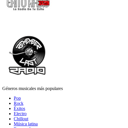
Géneros musicales más populares
Pop
Rock
Éxitos
Electro
Chillout
Música latina