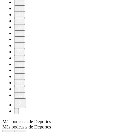
460
470
480
490
500
505
506
507
508
509
510
511
512
513
514
515
Más podcasts de Deportes
Más podcasts de Deportes