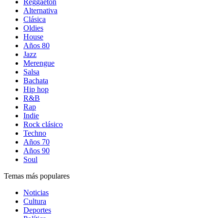
Reggaetón
Alternativa
Clásica
Oldies
House
Años 80
Jazz
Merengue
Salsa
Bachata
Hip hop
R&B
Rap
Indie
Rock clásico
Techno
Años 70
Años 90
Soul
Temas más populares
Noticias
Cultura
Deportes