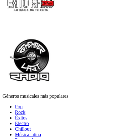
Géneros musicales más populares
Pop
Rock
Éxitos
Electro
Chillout
Música latina