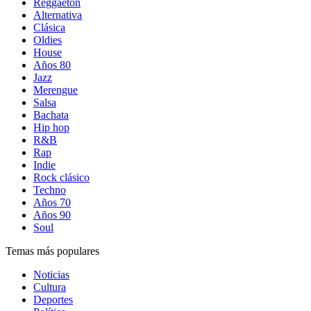
Reggaetón
Alternativa
Clásica
Oldies
House
Años 80
Jazz
Merengue
Salsa
Bachata
Hip hop
R&B
Rap
Indie
Rock clásico
Techno
Años 70
Años 90
Soul
Temas más populares
Noticias
Cultura
Deportes