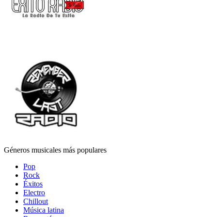
Géneros musicales más populares
Pop
Rock
Éxitos
Electro
Chillout
Música latina