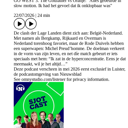
GO WEST 3. The Godfather vs Oranje: "Alles gebeurde in
slow motion. Ik had het gevoel dat ik onklopbaar was"
22/07/2026
|
24 min
De clash der Lage Landen dient zich aan: België-Nederland.
Met namen als Bergkamp, Rijkaard en Overmars is
Nederland torenhoog favoriet, maar de Rode Duivels hebben
een superwapen: Michel Preud’homme. De doelman verkeert
in de vorm van zijn leven, en net díe match gebeurt er iets
speciaals met hem: “Ik zat in de hyperconcentratie. Eens je dat
meemaakt, wil je het altijd…”
Deze podcast verscheen in mei 2026 eerst exclusief in Luister,
de podcastomgeving van Nieuwsblad
See omnystudio.com/listener for privacy information.