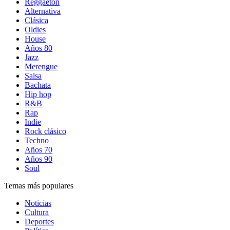
Reggaetón
Alternativa
Clásica
Oldies
House
Años 80
Jazz
Merengue
Salsa
Bachata
Hip hop
R&B
Rap
Indie
Rock clásico
Techno
Años 70
Años 90
Soul
Temas más populares
Noticias
Cultura
Deportes