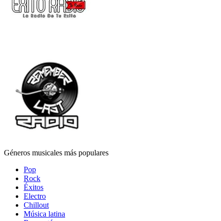
Géneros musicales más populares
Pop
Rock
Éxitos
Electro
Chillout
Música latina