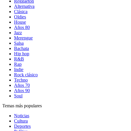
Reggaetón
Alternativa
Clásica
Oldies
House
Años 80
Jazz
Merengue
Salsa
Bachata
Hip hop
R&B
Rap
Indie
Rock clásico
Techno
Años 70
Años 90
Soul
Temas más populares
Noticias
Cultura
Deportes