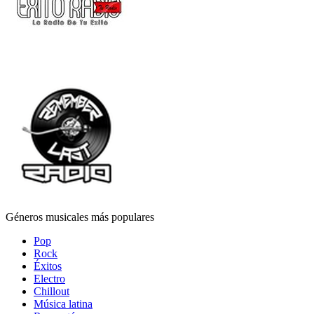
Géneros musicales más populares
Pop
Rock
Éxitos
Electro
Chillout
Música latina