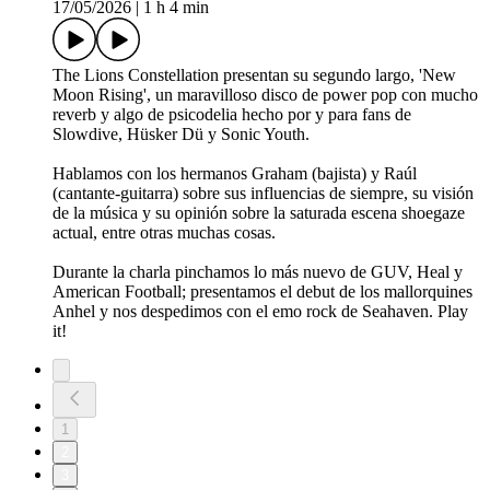
17/05/2026
|
1 h 4 min
The Lions Constellation presentan su segundo largo, 'New
Moon Rising', un maravilloso disco de power pop con mucho
reverb y algo de psicodelia hecho por y para fans de
Slowdive, Hüsker Dü y Sonic Youth.
Hablamos con los hermanos Graham (bajista) y Raúl
(cantante-guitarra) sobre sus influencias de siempre, su visión
de la música y su opinión sobre la saturada escena shoegaze
actual, entre otras muchas cosas.
Durante la charla pinchamos lo más nuevo de GUV, Heal y
American Football; presentamos el debut de los mallorquines
Anhel y nos despedimos con el emo rock de Seahaven. Play
it!
1
2
3