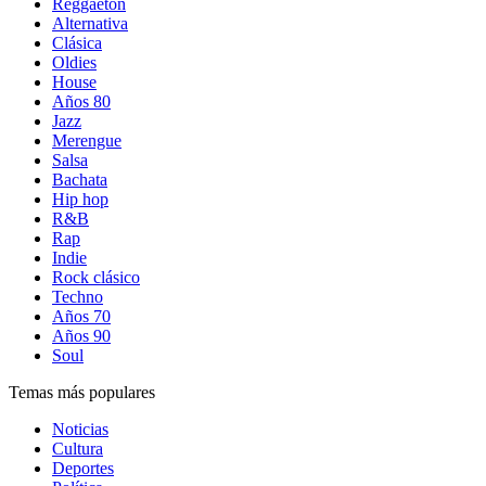
Reggaetón
Alternativa
Clásica
Oldies
House
Años 80
Jazz
Merengue
Salsa
Bachata
Hip hop
R&B
Rap
Indie
Rock clásico
Techno
Años 70
Años 90
Soul
Temas más populares
Noticias
Cultura
Deportes