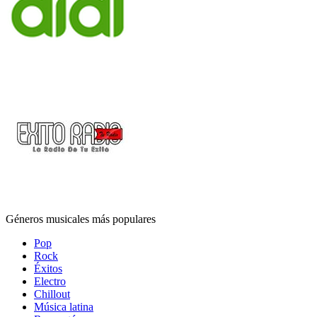
Géneros musicales más populares
Pop
Rock
Éxitos
Electro
Chillout
Música latina