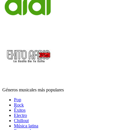
Géneros musicales más populares
Pop
Rock
Éxitos
Electro
Chillout
Música latina