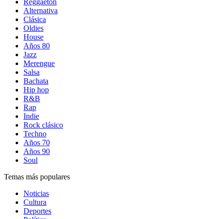
Reggaetón
Alternativa
Clásica
Oldies
House
Años 80
Jazz
Merengue
Salsa
Bachata
Hip hop
R&B
Rap
Indie
Rock clásico
Techno
Años 70
Años 90
Soul
Temas más populares
Noticias
Cultura
Deportes