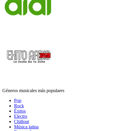
Géneros musicales más populares
Pop
Rock
Éxitos
Electro
Chillout
Música latina