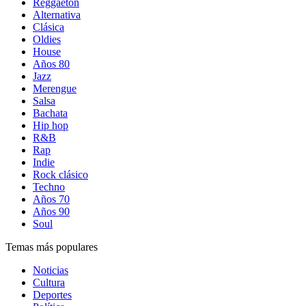
Reggaetón
Alternativa
Clásica
Oldies
House
Años 80
Jazz
Merengue
Salsa
Bachata
Hip hop
R&B
Rap
Indie
Rock clásico
Techno
Años 70
Años 90
Soul
Temas más populares
Noticias
Cultura
Deportes