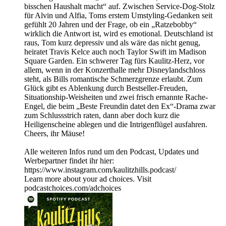
bisschen Haushalt macht“ auf. Zwischen Service-Dog-Stolz
für Alvin und Alfia, Toms erstem Umstyling-Gedanken seit
gefühlt 20 Jahren und der Frage, ob ein „Ratzebobby“
wirklich die Antwort ist, wird es emotional. Deutschland ist
raus, Tom kurz depressiv und als wäre das nicht genug,
heiratet Travis Kelce auch noch Taylor Swift im Madison
Square Garden. Ein schwerer Tag fürs Kaulitz-Herz, vor
allem, wenn in der Konzerthalle mehr Disneylandschloss
steht, als Bills romantische Schmerzgrenze erlaubt. Zum
Glück gibt es Ablenkung durch Bestseller-Freuden,
Situationship-Weisheiten und zwei frisch ernannte Rache-
Engel, die beim „Beste Freundin datet den Ex“-Drama zwar
zum Schlussstrich raten, dann aber doch kurz die
Heiligenscheine ablegen und die Intrigenflügel ausfahren.
Cheers, ihr Mäuse!
Alle weiteren Infos rund um den Podcast, Updates und
Werbepartner findet ihr hier:
https://www.instagram.com/kaulitzhills.podcast/
Learn more about your ad choices. Visit
podcastchoices.com/adchoices