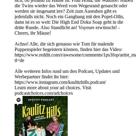
sich, ob jemand zu Hause ist. Frau Holla, die Waldfee! Haben
die Twins wieder das Weed vom Wegesrand genascht oder
werden sie insgesamt irre? Zeit zum Ausruhen gibt es
jedenfalls nicht. Noch ein Gangbang mit den Popel-Ollis,
dann ist es so weit: Die High End Doku Soap geht in die
dritte Runde. Also Standlicht an! Voyeure erwünscht! -
Cheers, ihr Mäuse!
Achso! Alle, die sich genauso wie Tom für malende
Puppenspieler begeistern können, finden hier das Video:
https://www.reddit.com/r/awesome/comments/1ps3fop/artist_mar
tl=de
Alle weiteren Infos rund um den Podcast, Updates und
Werbepartner findet ihr hier:
https://www.instagram.com/kaulitzhills.podcast/
Learn more about your ad choices. Visit
podcastchoices.com/adchoices