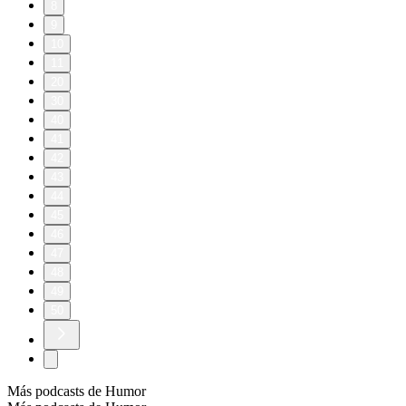
8
9
10
11
20
30
40
41
42
43
44
45
46
47
48
49
50
Más podcasts de Humor