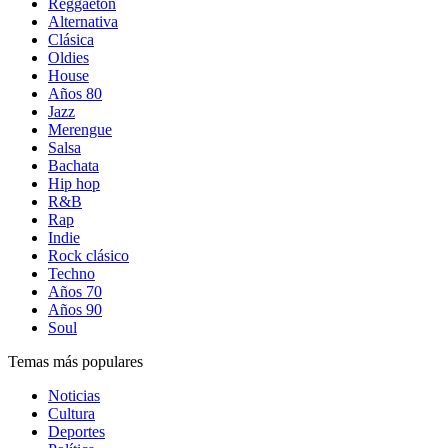
Reggaetón
Alternativa
Clásica
Oldies
House
Años 80
Jazz
Merengue
Salsa
Bachata
Hip hop
R&B
Rap
Indie
Rock clásico
Techno
Años 70
Años 90
Soul
Temas más populares
Noticias
Cultura
Deportes