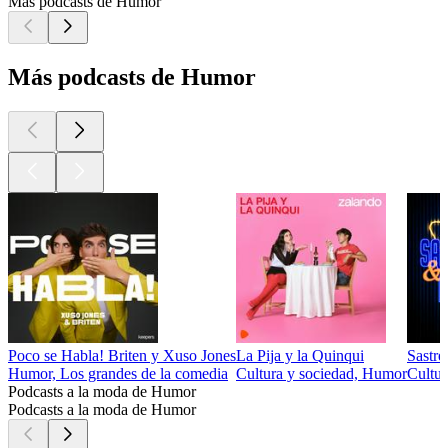
Más podcasts de Humor
Más podcasts de Humor
Poco se Habla! Briten y Xuso Jones
La Pija y la Quinqui
Sastr
Humor, Los grandes de la comedia
Cultura y sociedad, Humor
Cultu
Podcasts a la moda de Humor
Podcasts a la moda de Humor