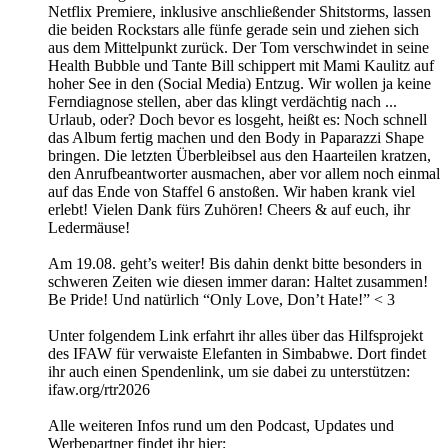
Netflix Premiere, inklusive anschließender Shitstorms, lassen
die beiden Rockstars alle fünfe gerade sein und ziehen sich
aus dem Mittelpunkt zurück. Der Tom verschwindet in seine
Health Bubble und Tante Bill schippert mit Mami Kaulitz auf
hoher See in den (Social Media) Entzug. Wir wollen ja keine
Ferndiagnose stellen, aber das klingt verdächtig nach ...
Urlaub, oder? Doch bevor es losgeht, heißt es: Noch schnell
das Album fertig machen und den Body in Paparazzi Shape
bringen. Die letzten Überbleibsel aus den Haarteilen kratzen,
den Anrufbeantworter ausmachen, aber vor allem noch einmal
auf das Ende von Staffel 6 anstoßen. Wir haben krank viel
erlebt! Vielen Dank fürs Zuhören! Cheers & auf euch, ihr
Ledermäuse!
Am 19.08. geht’s weiter! Bis dahin denkt bitte besonders in
schweren Zeiten wie diesen immer daran: Haltet zusammen!
Be Pride! Und natürlich “Only Love, Don’t Hate!” < 3
Unter folgendem Link erfahrt ihr alles über das Hilfsprojekt
des IFAW für verwaiste Elefanten in Simbabwe. Dort findet
ihr auch einen Spendenlink, um sie dabei zu unterstützen:
ifaw.org/rtr2026
Alle weiteren Infos rund um den Podcast, Updates und
Werbepartner findet ihr hier: