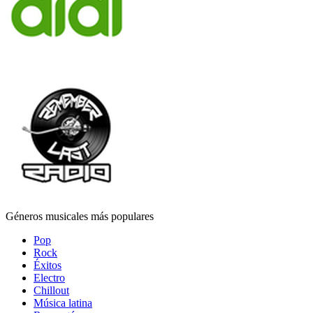
Géneros musicales más populares
Pop
Rock
Éxitos
Electro
Chillout
Música latina