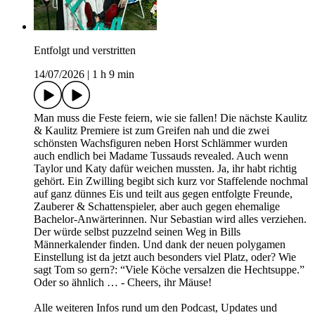
Entfolgt und verstritten
14/07/2026
|
1 h 9 min
Man muss die Feste feiern, wie sie fallen! Die nächste Kaulitz
& Kaulitz Premiere ist zum Greifen nah und die zwei
schönsten Wachsfiguren neben Horst Schlämmer wurden
auch endlich bei Madame Tussauds revealed. Auch wenn
Taylor und Katy dafür weichen mussten. Ja, ihr habt richtig
gehört. Ein Zwilling begibt sich kurz vor Staffelende nochmal
auf ganz dünnes Eis und teilt aus gegen entfolgte Freunde,
Zauberer & Schattenspieler, aber auch gegen ehemalige
Bachelor-Anwärterinnen. Nur Sebastian wird alles verziehen.
Der würde selbst puzzelnd seinen Weg in Bills
Männerkalender finden. Und dank der neuen polygamen
Einstellung ist da jetzt auch besonders viel Platz, oder? Wie
sagt Tom so gern?: “Viele Köche versalzen die Hechtsuppe.”
Oder so ähnlich … - Cheers, ihr Mäuse!
Alle weiteren Infos rund um den Podcast, Updates und