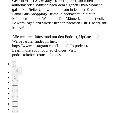
Gesicht von YSL Beauty, sondern pudert auch den
aufkeimenden Wunsch nach dem eigenen Diva-Moment
galant zur Seite. Und während Tom in leichter Kreditkarten-
Panik Bills Shopping-Ausmaße beobachtet, bleibt in
München nur eine Wahrheit: Der Männerkalender ist voll,
Bewerbungen erst wieder für den nächsten Ritt. Cheers, ihr
Mäuse!
Alle weiteren Infos rund um den Podcast, Updates und
Werbepartner findet ihr hier:
https://www.instagram.com/kaulitzhills.podcast/
Learn more about your ad choices. Visit
podcastchoices.com/adchoices
1
2
3
4
5
6
7