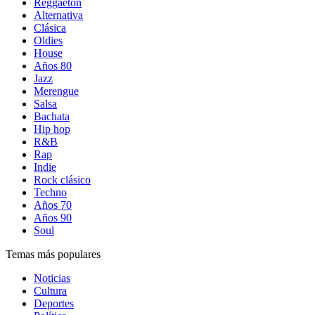
Reggaetón
Alternativa
Clásica
Oldies
House
Años 80
Jazz
Merengue
Salsa
Bachata
Hip hop
R&B
Rap
Indie
Rock clásico
Techno
Años 70
Años 90
Soul
Temas más populares
Noticias
Cultura
Deportes