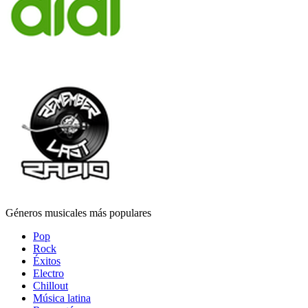
Géneros musicales más populares
Pop
Rock
Éxitos
Electro
Chillout
Música latina