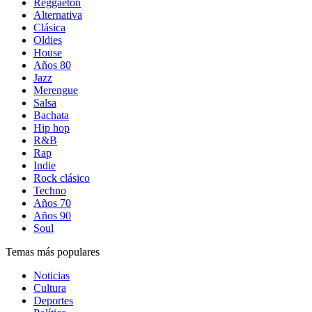
Reggaetón
Alternativa
Clásica
Oldies
House
Años 80
Jazz
Merengue
Salsa
Bachata
Hip hop
R&B
Rap
Indie
Rock clásico
Techno
Años 70
Años 90
Soul
Temas más populares
Noticias
Cultura
Deportes