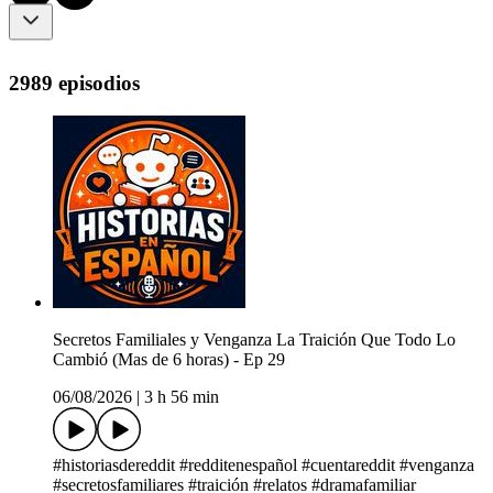
2989 episodios
Secretos Familiales y Venganza La Traición Que Todo Lo
Cambió (Mas de 6 horas) - Ep 29
06/08/2026
|
3 h 56 min
#historiasdereddit #redditenespañol #cuentareddit #venganza
#secretosfamiliares #traición #relatos #dramafamiliar