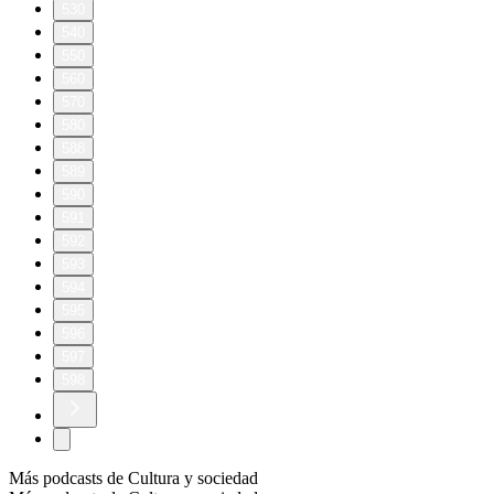
530
540
550
560
570
580
588
589
590
591
592
593
594
595
596
597
598
Más podcasts de Cultura y sociedad