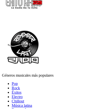
Géneros musicales más populares
Pop
Rock
Éxitos
Electro
Chillout
Música latina