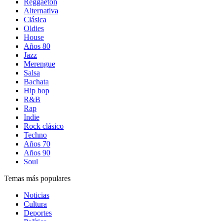
Reggaetón
Alternativa
Clásica
Oldies
House
Años 80
Jazz
Merengue
Salsa
Bachata
Hip hop
R&B
Rap
Indie
Rock clásico
Techno
Años 70
Años 90
Soul
Temas más populares
Noticias
Cultura
Deportes