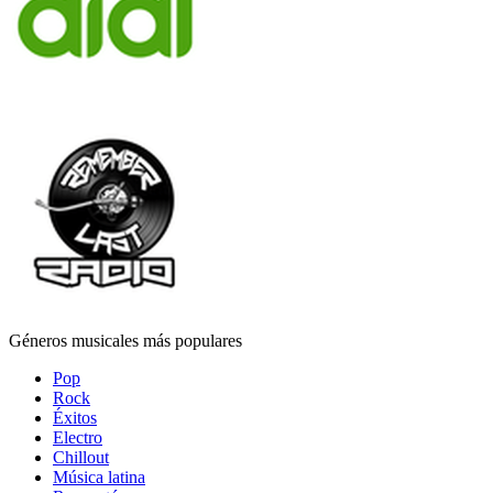
Géneros musicales más populares
Pop
Rock
Éxitos
Electro
Chillout
Música latina