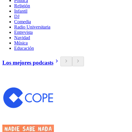
Política
Religión
Infantil
DJ
Comedia
Radio Universitaria
Entrevista
Navidad
Música
Educación
Los mejores podcasts