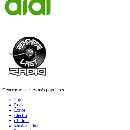
Géneros musicales más populares
Pop
Rock
Éxitos
Electro
Chillout
Música latina