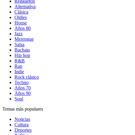
Reggaetón
Alternativa
Clásica
Oldies
House
Años 80
Jazz
Merengue
Salsa
Bachata
Hip hop
R&B
Rap
Indie
Rock clásico
Techno
Años 70
Años 90
Soul
Temas más populares
Noticias
Cultura
Deportes