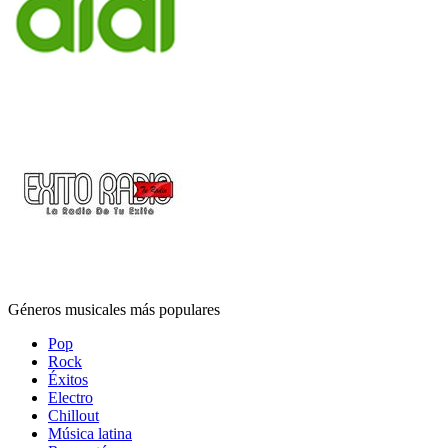
Géneros musicales más populares
Pop
Rock
Éxitos
Electro
Chillout
Música latina