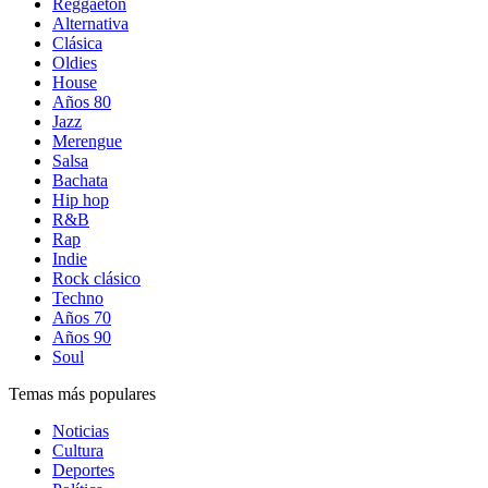
Reggaetón
Alternativa
Clásica
Oldies
House
Años 80
Jazz
Merengue
Salsa
Bachata
Hip hop
R&B
Rap
Indie
Rock clásico
Techno
Años 70
Años 90
Soul
Temas más populares
Noticias
Cultura
Deportes