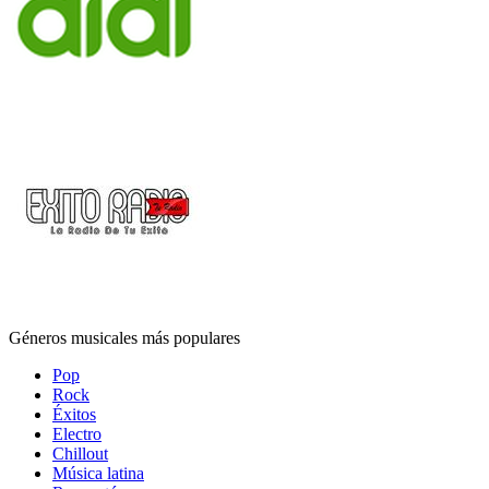
Géneros musicales más populares
Pop
Rock
Éxitos
Electro
Chillout
Música latina