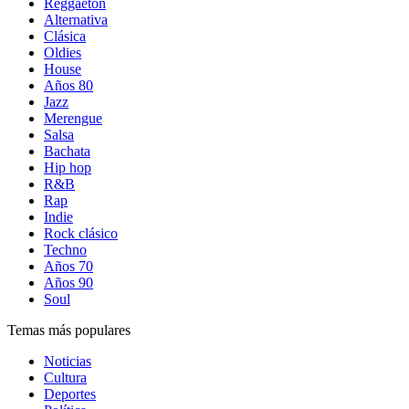
Reggaetón
Alternativa
Clásica
Oldies
House
Años 80
Jazz
Merengue
Salsa
Bachata
Hip hop
R&B
Rap
Indie
Rock clásico
Techno
Años 70
Años 90
Soul
Temas más populares
Noticias
Cultura
Deportes