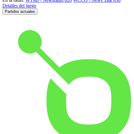
En la radio:
WTMJ - Newsradio 620
WCCO - News Talk 830
Detalles del juego
Partidos actuales