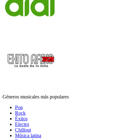
Géneros musicales más populares
Pop
Rock
Éxitos
Electro
Chillout
Música latina