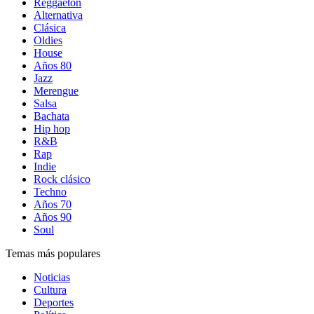
Reggaetón
Alternativa
Clásica
Oldies
House
Años 80
Jazz
Merengue
Salsa
Bachata
Hip hop
R&B
Rap
Indie
Rock clásico
Techno
Años 70
Años 90
Soul
Temas más populares
Noticias
Cultura
Deportes