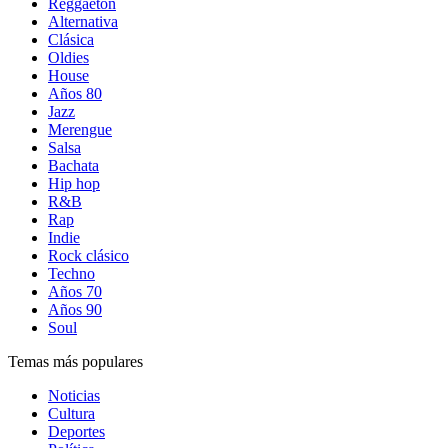
Reggaetón
Alternativa
Clásica
Oldies
House
Años 80
Jazz
Merengue
Salsa
Bachata
Hip hop
R&B
Rap
Indie
Rock clásico
Techno
Años 70
Años 90
Soul
Temas más populares
Noticias
Cultura
Deportes