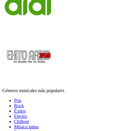
Géneros musicales más populares
Pop
Rock
Éxitos
Electro
Chillout
Música latina