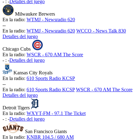
-
:
-
Detalles del juego
Milwaukee Brewers
En la radio:
WTMJ - Newsradio 620
-
-
En la radio:
WTMJ - Newsradio 620
WCCO - News Talk 830
Detalles del juego
Chicago Cubs
En la radio:
WSCR - 670 AM The Score
-
:
-
Detalles del juego
Kansas City Royals
En la radio:
610 Sports Radio KCSP
-
-
En la radio:
610 Sports Radio KCSP
WSCR - 670 AM The Score
Detalles del juego
Detroit Tigers
En la radio:
WXYT-FM - 97.1 The Ticket
-
:
-
Detalles del juego
San Francisco Giants
En la radio:
KNBR 104.5 / 680 AM