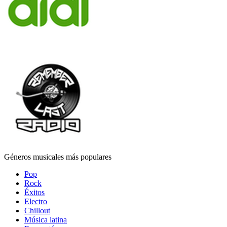
Géneros musicales más populares
Pop
Rock
Éxitos
Electro
Chillout
Música latina