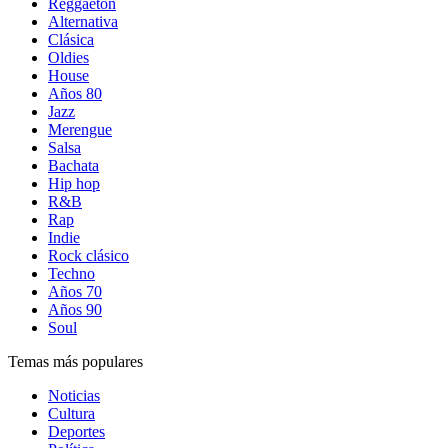
Reggaetón
Alternativa
Clásica
Oldies
House
Años 80
Jazz
Merengue
Salsa
Bachata
Hip hop
R&B
Rap
Indie
Rock clásico
Techno
Años 70
Años 90
Soul
Temas más populares
Noticias
Cultura
Deportes