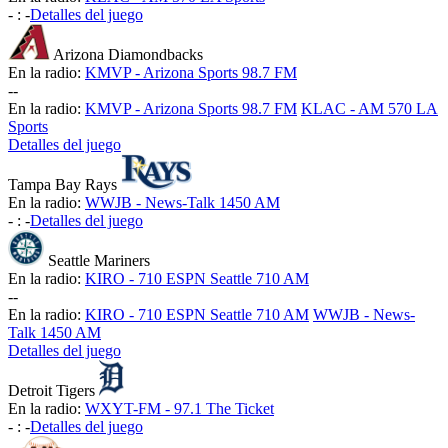
-
:
-
Detalles del juego
Arizona Diamondbacks
En la radio:
KMVP - Arizona Sports 98.7 FM
-
-
En la radio:
KMVP - Arizona Sports 98.7 FM
KLAC - AM 570 LA
Sports
Detalles del juego
Tampa Bay Rays
En la radio:
WWJB - News-Talk 1450 AM
-
:
-
Detalles del juego
Seattle Mariners
En la radio:
KIRO - 710 ESPN Seattle 710 AM
-
-
En la radio:
KIRO - 710 ESPN Seattle 710 AM
WWJB - News-
Talk 1450 AM
Detalles del juego
Detroit Tigers
En la radio:
WXYT-FM - 97.1 The Ticket
-
:
-
Detalles del juego