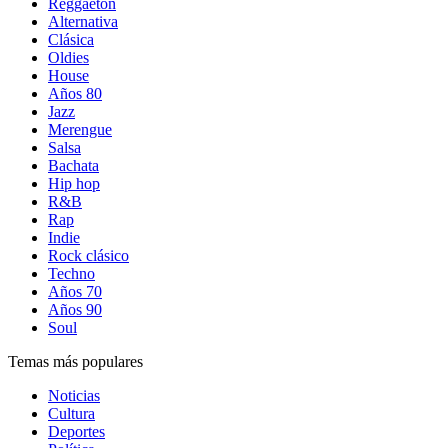
Reggaetón
Alternativa
Clásica
Oldies
House
Años 80
Jazz
Merengue
Salsa
Bachata
Hip hop
R&B
Rap
Indie
Rock clásico
Techno
Años 70
Años 90
Soul
Temas más populares
Noticias
Cultura
Deportes