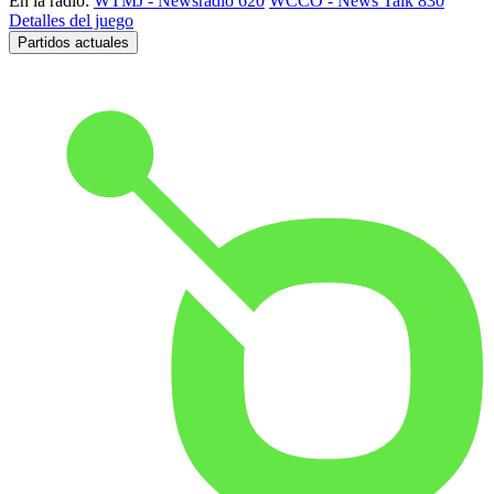
En la radio:
WTMJ - Newsradio 620
WCCO - News Talk 830
Detalles del juego
Partidos actuales