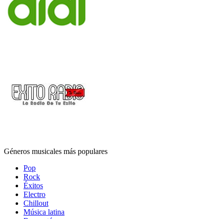
Géneros musicales más populares
Pop
Rock
Éxitos
Electro
Chillout
Música latina