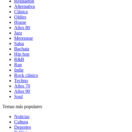
Reggaetón
Alternativa
Clásica
Oldies
House
Años 80
Jazz
Merengue
Salsa
Bachata
Hip hop
R&B
Rap
Indie
Rock clásico
Techno
Años 70
Años 90
Soul
Temas más populares
Noticias
Cultura
Deportes