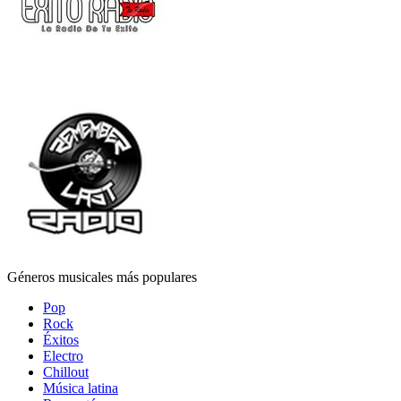
Géneros musicales más populares
Pop
Rock
Éxitos
Electro
Chillout
Música latina