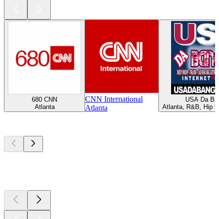
CNN International
680 CNN
USA Da Ba
Atlanta
Atlanta, R&B, Hip h
Atlanta
Los mejores
podcasts
Los mejores
podcasts
Los mejores
podcasts