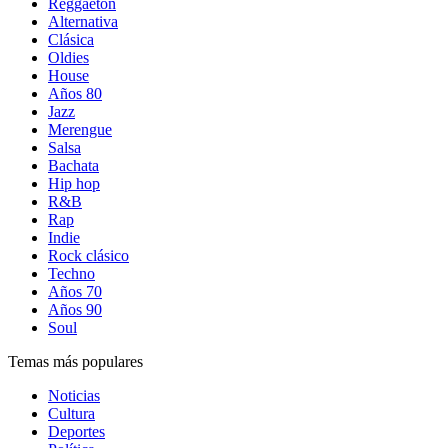
Reggaetón
Alternativa
Clásica
Oldies
House
Años 80
Jazz
Merengue
Salsa
Bachata
Hip hop
R&B
Rap
Indie
Rock clásico
Techno
Años 70
Años 90
Soul
Temas más populares
Noticias
Cultura
Deportes