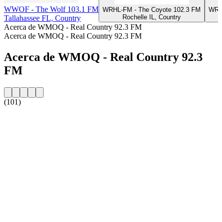
WWOF - The Wolf 103.1 FM
WRHL-FM - The Coyote 102.3 FM
WRU
Rochelle IL, Country
Tallahassee FL, Country
Acerca de WMOQ - Real Country 92.3 FM
Acerca de WMOQ - Real Country 92.3 FM
Acerca de WMOQ - Real Country 92.3
FM
(101)
Sitio web de la emisora