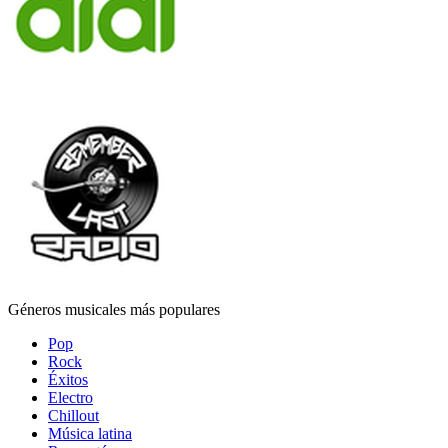
Géneros musicales más populares
Pop
Rock
Éxitos
Electro
Chillout
Música latina