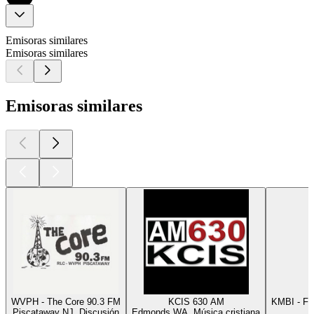
Emisoras similares
Emisoras similares
Emisoras similares
WVPH - The Core 90.3 FM
KCIS 630 AM
KMBI - FM
Piscataway NJ, Discusión
Edmonds WA, Música cristiana