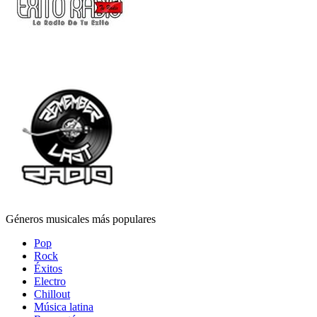
Géneros musicales más populares
Pop
Rock
Éxitos
Electro
Chillout
Música latina