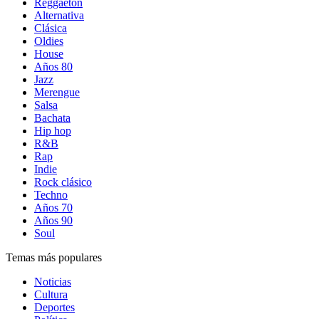
Reggaetón
Alternativa
Clásica
Oldies
House
Años 80
Jazz
Merengue
Salsa
Bachata
Hip hop
R&B
Rap
Indie
Rock clásico
Techno
Años 70
Años 90
Soul
Temas más populares
Noticias
Cultura
Deportes