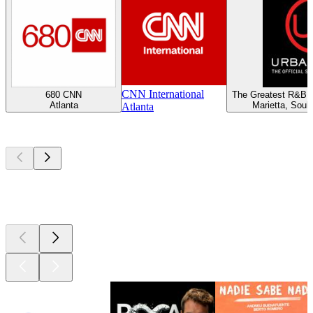
CNN International
680 CNN
The Greatest R&B H
Atlanta
Marietta, Soul
Atlanta
Los mejores
podcasts
Los mejores
podcasts
Los mejores
podcasts