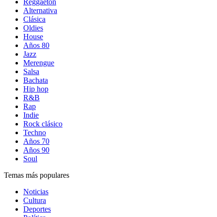
Reggaetón
Alternativa
Clásica
Oldies
House
Años 80
Jazz
Merengue
Salsa
Bachata
Hip hop
R&B
Rap
Indie
Rock clásico
Techno
Años 70
Años 90
Soul
Temas más populares
Noticias
Cultura
Deportes