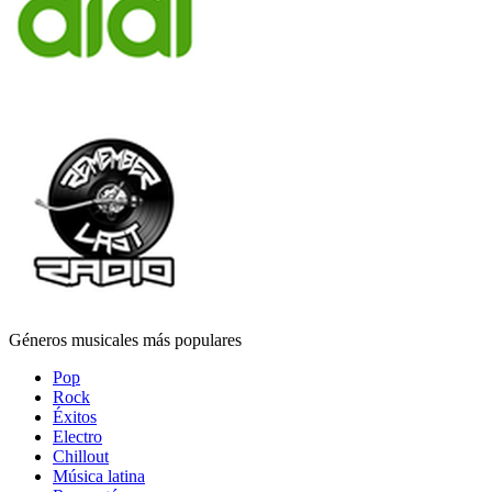
Géneros musicales más populares
Pop
Rock
Éxitos
Electro
Chillout
Música latina