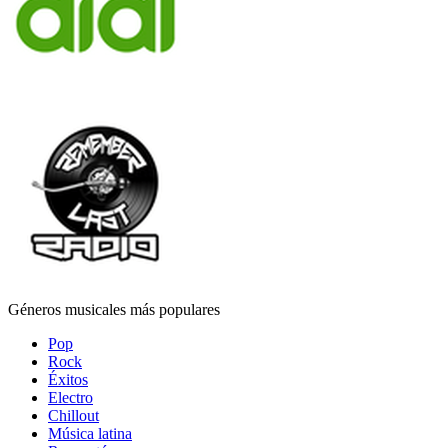
Géneros musicales más populares
Pop
Rock
Éxitos
Electro
Chillout
Música latina