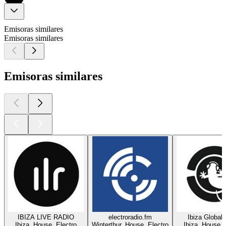
Emisoras similares
Emisoras similares
Emisoras similares
IBIZA LIVE RADIO
electroradio.fm
Ibiza Global
Ibiza, House, Electro
Winterthur, House, Electro
Ibiza, House, 