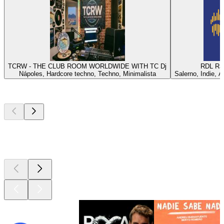
TCRW - THE CLUB ROOM WORLDWIDE WITH TC Dj
RDL Rad
Nápoles, Hardcore techno, Techno, Minimalista
Salerno, Indie, A
Los mejores
podcasts
Los mejores
podcasts
Los mejores
podcasts