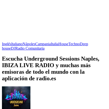
Inglés
Italiano
Nápoles
Campania
Italia
House
Techno
Deep
house
DJ
Radio Comunitaria
Escucha Underground Sessions Naples,
IBIZA LIVE RADIO y muchas más
emisoras de todo el mundo con la
aplicación de radio.es