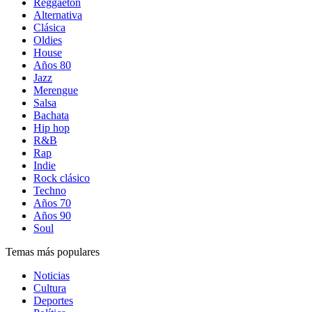
Reggaetón
Alternativa
Clásica
Oldies
House
Años 80
Jazz
Merengue
Salsa
Bachata
Hip hop
R&B
Rap
Indie
Rock clásico
Techno
Años 70
Años 90
Soul
Temas más populares
Noticias
Cultura
Deportes