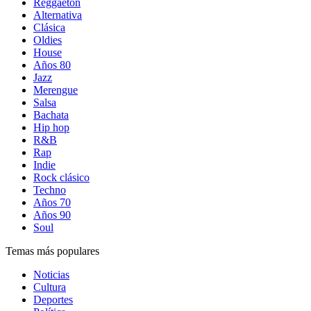
Reggaetón
Alternativa
Clásica
Oldies
House
Años 80
Jazz
Merengue
Salsa
Bachata
Hip hop
R&B
Rap
Indie
Rock clásico
Techno
Años 70
Años 90
Soul
Temas más populares
Noticias
Cultura
Deportes