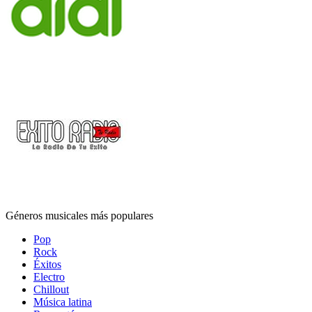
Géneros musicales más populares
Pop
Rock
Éxitos
Electro
Chillout
Música latina