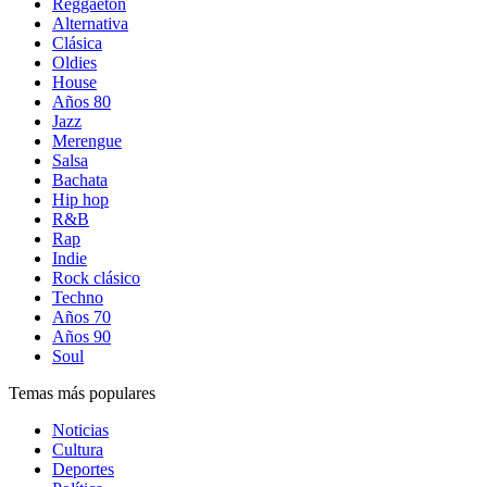
Reggaetón
Alternativa
Clásica
Oldies
House
Años 80
Jazz
Merengue
Salsa
Bachata
Hip hop
R&B
Rap
Indie
Rock clásico
Techno
Años 70
Años 90
Soul
Temas más populares
Noticias
Cultura
Deportes