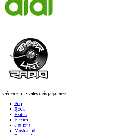
Géneros musicales más populares
Pop
Rock
Éxitos
Electro
Chillout
Música latina