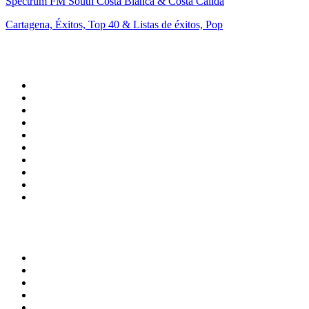
Spectrum FM South Costa Blanca & Costa Cálida
Cartagena, Éxitos, Top 40 & Listas de éxitos, Pop
Top 100 en
radio.es
1
.
COPE MADRID
2
.
esRadio
3
.
Onda Cero Madrid
4
.
CADENA 100
5
.
Cadena SER 105.4 FM
6
.
Radio Marca Nacional
7
.
Rock FM
8
.
Cadena SER Almería
9
.
Exito Radio
10
.
Remember Last Radio
Top 100 podcasts en
España
1
.
El Partidazo de COPE
2
.
ROCA PROJECT
3
.
Nadie Sabe Nada
4
.
La Ruina
5
.
Criminopatía