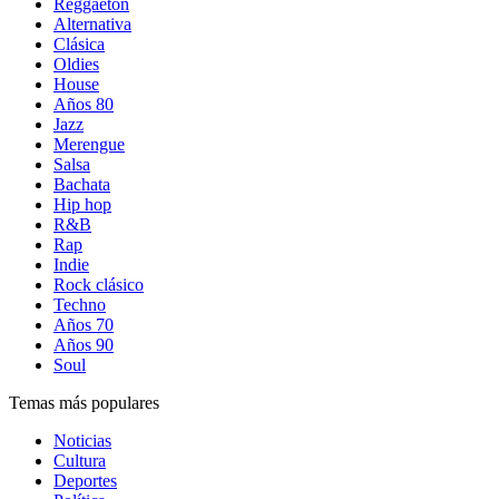
Reggaetón
Alternativa
Clásica
Oldies
House
Años 80
Jazz
Merengue
Salsa
Bachata
Hip hop
R&B
Rap
Indie
Rock clásico
Techno
Años 70
Años 90
Soul
Temas más populares
Noticias
Cultura
Deportes