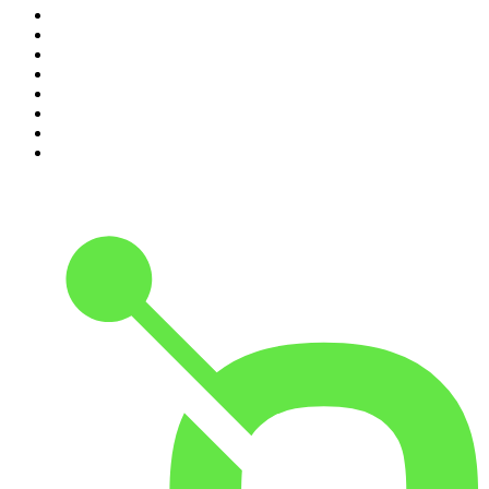
3
.
Nadie Sabe Nada
4
.
La Ruina
5
.
Criminopatía
6
.
WORLDCAST
7
.
El Larguero
8
.
Black Mango Podcast
9
.
Tengo un Plan
10
.
La Fórmula Del Éxito con Uri Sabat