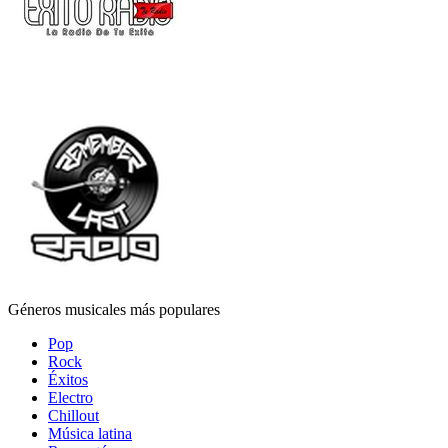
Géneros musicales más populares
Pop
Rock
Éxitos
Electro
Chillout
Música latina