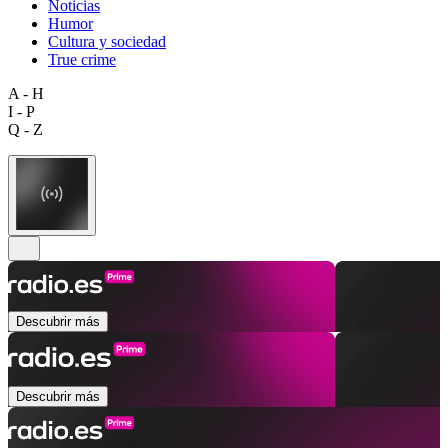
Noticias
Humor
Cultura y sociedad
True crime
A - H
I - P
Q - Z
Descubrir más
Descubrir más