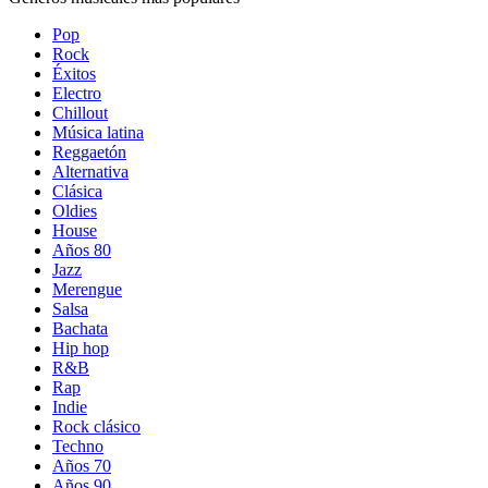
Pop
Rock
Éxitos
Electro
Chillout
Música latina
Reggaetón
Alternativa
Clásica
Oldies
House
Años 80
Jazz
Merengue
Salsa
Bachata
Hip hop
R&B
Rap
Indie
Rock clásico
Techno
Años 70
Años 90