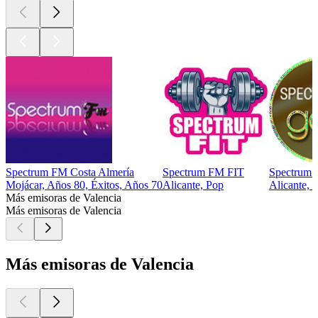
Spectrum FM Costa Almería
Spectrum FM FIT
Spectrum
Mojácar, Años 80, Éxitos, Años 70
Alicante, Pop
Alicante, 
Más emisoras de Valencia
Más emisoras de Valencia
Más emisoras de Valencia