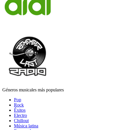
Géneros musicales más populares
Pop
Rock
Éxitos
Electro
Chillout
Música latina