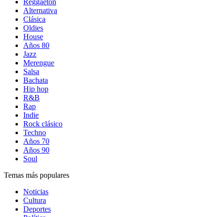
Reggaetón
Alternativa
Clásica
Oldies
House
Años 80
Jazz
Merengue
Salsa
Bachata
Hip hop
R&B
Rap
Indie
Rock clásico
Techno
Años 70
Años 90
Soul
Temas más populares
Noticias
Cultura
Deportes