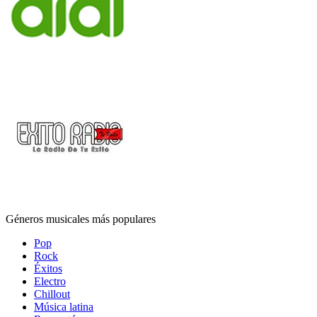
Géneros musicales más populares
Pop
Rock
Éxitos
Electro
Chillout
Música latina