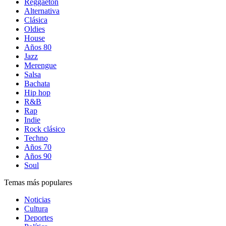
Reggaetón
Alternativa
Clásica
Oldies
House
Años 80
Jazz
Merengue
Salsa
Bachata
Hip hop
R&B
Rap
Indie
Rock clásico
Techno
Años 70
Años 90
Soul
Temas más populares
Noticias
Cultura
Deportes