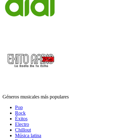
Géneros musicales más populares
Pop
Rock
Éxitos
Electro
Chillout
Música latina