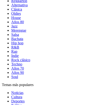
Reggaetón
Alternativa
Clásica
Oldies
House
Años 80
Jazz
Merengue
Salsa
Bachata
Hip hop
R&B
Rap
Indie
Rock clásico
Techno
Años 70
Años 90
Soul
Temas más populares
Noticias
Cultura
Deportes