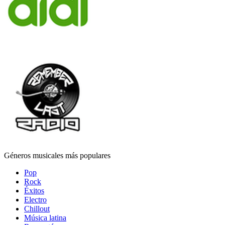
Géneros musicales más populares
Pop
Rock
Éxitos
Electro
Chillout
Música latina