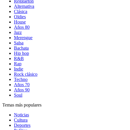
Reggaetón
Alternativa
Clásica
Oldies
House
Años 80
Jazz
Merengue
Salsa
Bachata
Hip hop
R&B
Rap
Indie
Rock clásico
Techno
Años 70
Años 90
Soul
Temas más populares
Noticias
Cultura
Deportes