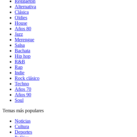
Reggaetón
Alternativa
Clásica
Oldies
House
Años 80
Jazz
Merengue
Salsa
Bachata
Hip hop
R&B
Rap
Indie
Rock clásico
Techno
Años 70
Años 90
Soul
Temas más populares
Noticias
Cultura
Deportes