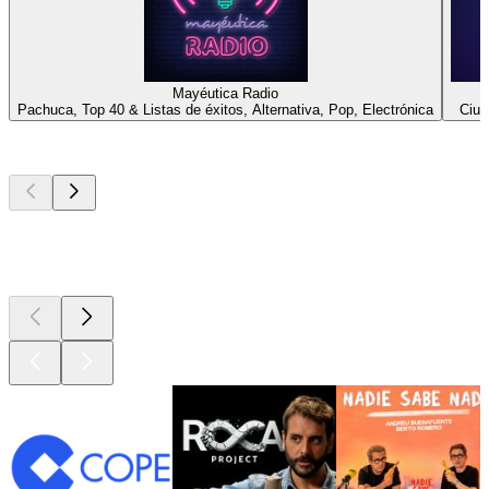
Mayéutica Radio
Pachuca, Top 40 & Listas de éxitos, Alternativa, Pop, Electrónica
Ciud
Los mejores
podcasts
Los mejores
podcasts
Los mejores
podcasts