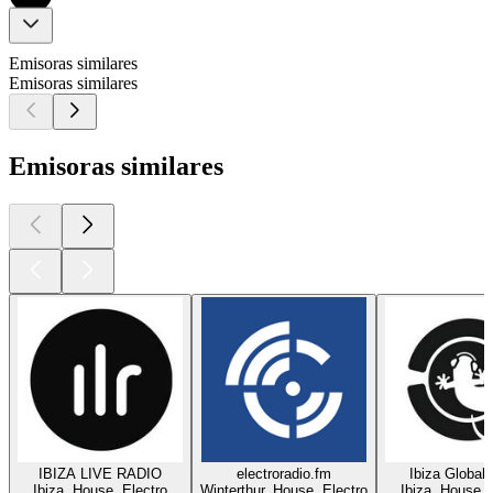
Emisoras similares
Emisoras similares
Emisoras similares
IBIZA LIVE RADIO
electroradio.fm
Ibiza Global
Ibiza, House, Electro
Winterthur, House, Electro
Ibiza, House, 