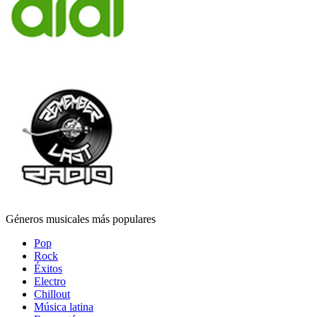
Géneros musicales más populares
Pop
Rock
Éxitos
Electro
Chillout
Música latina