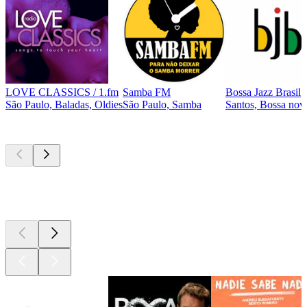
LOVE CLASSICS / 1.fm
Samba FM
Bossa Jazz Brasil
São Paulo, Baladas, Oldies
São Paulo, Samba
Santos, Bossa nova
Los mejores
podcasts
Los mejores
podcasts
Los mejores
podcasts