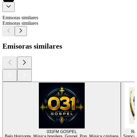
Emisoras similares
Emisoras similares
Emisoras similares
031FM GOSPEL
Rá
Belo Horizonte, Música brasilera, Gospel, Pop, Música cristiana
Sorocab