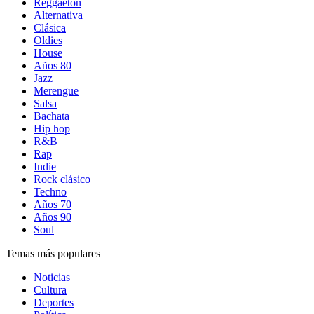
Reggaetón
Alternativa
Clásica
Oldies
House
Años 80
Jazz
Merengue
Salsa
Bachata
Hip hop
R&B
Rap
Indie
Rock clásico
Techno
Años 70
Años 90
Soul
Temas más populares
Noticias
Cultura
Deportes