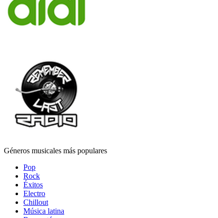
Géneros musicales más populares
Pop
Rock
Éxitos
Electro
Chillout
Música latina