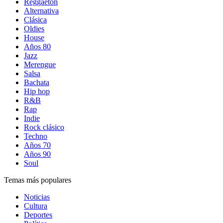
Reggaetón
Alternativa
Clásica
Oldies
House
Años 80
Jazz
Merengue
Salsa
Bachata
Hip hop
R&B
Rap
Indie
Rock clásico
Techno
Años 70
Años 90
Soul
Temas más populares
Noticias
Cultura
Deportes