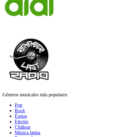
Géneros musicales más populares
Pop
Rock
Éxitos
Electro
Chillout
Música latina