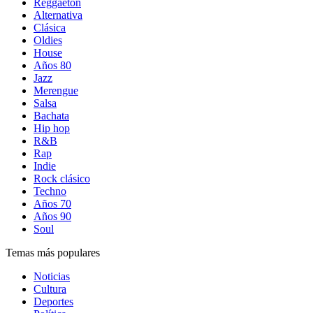
Reggaetón
Alternativa
Clásica
Oldies
House
Años 80
Jazz
Merengue
Salsa
Bachata
Hip hop
R&B
Rap
Indie
Rock clásico
Techno
Años 70
Años 90
Soul
Temas más populares
Noticias
Cultura
Deportes