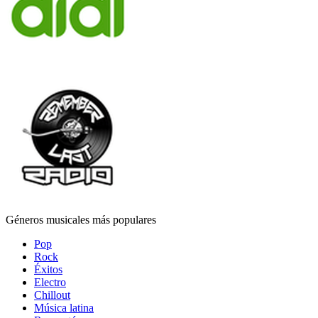
Géneros musicales más populares
Pop
Rock
Éxitos
Electro
Chillout
Música latina