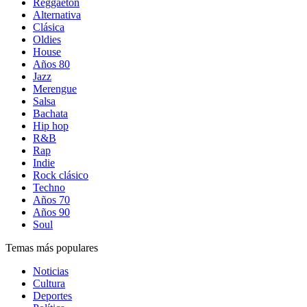
Reggaetón
Alternativa
Clásica
Oldies
House
Años 80
Jazz
Merengue
Salsa
Bachata
Hip hop
R&B
Rap
Indie
Rock clásico
Techno
Años 70
Años 90
Soul
Temas más populares
Noticias
Cultura
Deportes