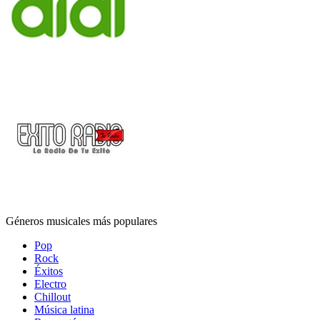
Géneros musicales más populares
Pop
Rock
Éxitos
Electro
Chillout
Música latina